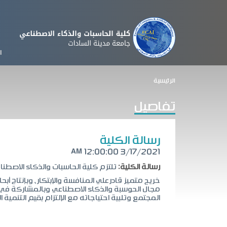
x
ا
الرئيسية
رؤية الكلية
وحدة ضمان الجودة
بوابة بنك المعرفة ال
الأهداف الاستراتيجية ل
الدخول لخدمة البريد ا
تفاصيل
كيفية إستخدام Google Scholar
المدينة الجامعية
الهيكل التنظيمي
وصف واقعي للوصول ل
رسالة الكلية
دليل الطالب نظم الم
خدمات طبية لأعضاء ه
3/17/2021 12:00:00 AM
دليل الطالب الذكاء ا
رسالة الكلية:
تلتزم كلية الحاسبات والذكاء الاصطنا
خريج متميز قادرعلي المنافسة والإبتكار، وبإنتاج أ
الرسوم الدراسية لبرام
مجال الحوسبة والذكاء الاصطناعي وبالمشاركة في 
المجتمع وتلبية احتياجاته مع الإلتزام بقيم التنمية 