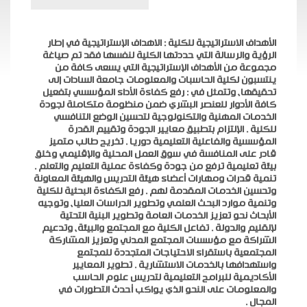
الأهداف الاستراتيجية للكلية : الاهداف الإستراتيجية في إطار
الرؤية والرسالة التي حددتها الكلية لنفسها فقد تم صياغة
مجموعة من الأهداف الإستراتيجية التي يسعى كافة من
ينتسبون لكلية الحاسبات والمعلومات جامعة السادات إلى
تحقيقها، وتتمثل في : رفع كفاءة الأداء المؤسسي بتفعيل
كافة الأدوار للعنصر البشري ضمن منظومة متكاملة لجودة
الخدمات المهنية والتكنولوجية لتحسين الوضع التنافسي
للكلية . الإلتزام بتطبيق معايير الجودة وتقييم القدرة
المؤسسية والفاعلية التعليمية دوريا . تخريج طالب متميز
قادر على المنافسة في سوق العمل المحلية والإقليمي وخلق
بيئة تعليمية ترفع من جودة وكفاءة عملية التعليم والتعلم .
تنمية قدرات ومهارات أعضاء هيئة التدريس والهيئة المعاونة
وتحسين الخدمات المقدمة لهم . رفع الكفاءة البحثية للكلية
وتنمية موارد البحث العلمي وتطوير الدراسات العليا، وتوجيه
الأبحاث نحو تعزيز الخدمات العامة وتطوير البنية التحتية
لإلقليم والدولة . تفاعل الكلية مع المجتمع والبيئة، وتدعيم
الشراكة مع مؤسسات المجتمع المدني وتعزيز المشاركة
المجتمعية باستقراء الاحتياجات المتجددة للمجتمع
واستهدافها بالخدمات الاستشارية . تطوير المعايير
الأكاديمية للبرامج التعليمية لتدريس علوم الحاسب
والمعلومات على النحو الذي يواكب أحدث التطورات في
المجال .